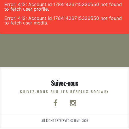
Error: 412: Account id 17841426715320550 not found
to fetch user profile.
Error: 412: Account id 17841426715320550 not found
to fetch user media.
Suivez-nous
SUIVEZ-NOUS SUR LES RÉSEAUX SOCIAUX
ALL RIGHTS RESERVED © LEVEL 2025