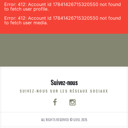
Error: 412: Account id 17841426715320550 not found
to fetch user profile.
Error: 412: Account id 17841426715320550 not found
to fetch user media.
Suivez-nous
SUIVEZ-NOUS SUR LES RÉSEAUX SOCIAUX
ALL RIGHTS RESERVED © LEVEL 2025