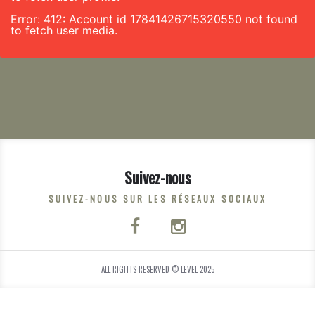
Error: 412: Account id 17841426715320550 not found
to fetch user media.
Suivez-nous
SUIVEZ-NOUS SUR LES RÉSEAUX SOCIAUX
ALL RIGHTS RESERVED © LEVEL 2025