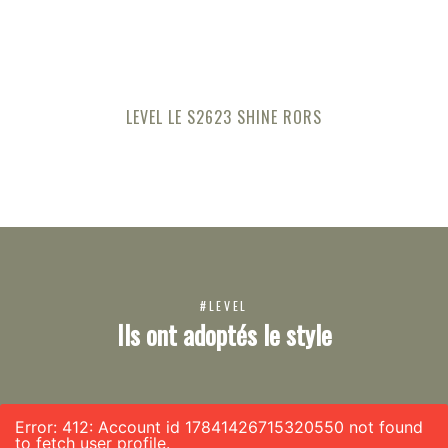
LEVEL LE S2623 SHINE RORS
#LEVEL
Ils ont adoptés le style
Error: 412: Account id 17841426715320550 not found
to fetch user profile.