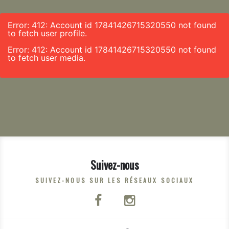
Error: 412: Account id 17841426715320550 not found
to fetch user profile.
Error: 412: Account id 17841426715320550 not found
to fetch user media.
Suivez-nous
SUIVEZ-NOUS SUR LES RÉSEAUX SOCIAUX