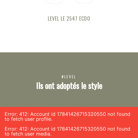
LEVEL LE 2547 ECDO
#LEVEL
Ils ont adoptés le style
Error: 412: Account id 17841426715320550 not found
to fetch user profile.
Error: 412: Account id 17841426715320550 not found
to fetch user media.