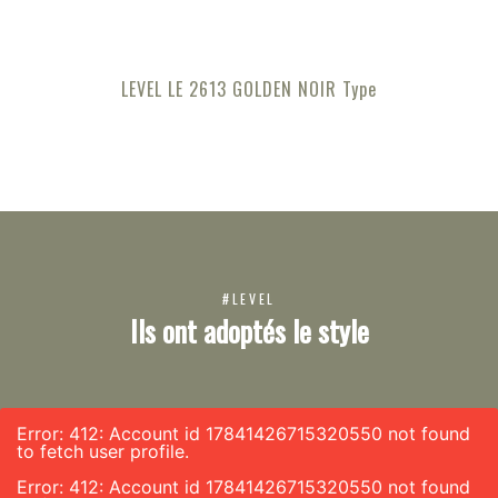
LEVEL LE 2613 GOLDEN NOIR Type
#LEVEL
Ils ont adoptés le style
Error: 412: Account id 17841426715320550 not found
to fetch user profile.
Error: 412: Account id 17841426715320550 not found