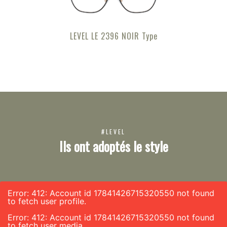
LEVEL LE 2396 NOIR Type
#LEVEL
Ils ont adoptés le style
Error: 412: Account id 17841426715320550 not found
to fetch user profile.
Error: 412: Account id 17841426715320550 not found
to fetch user media.