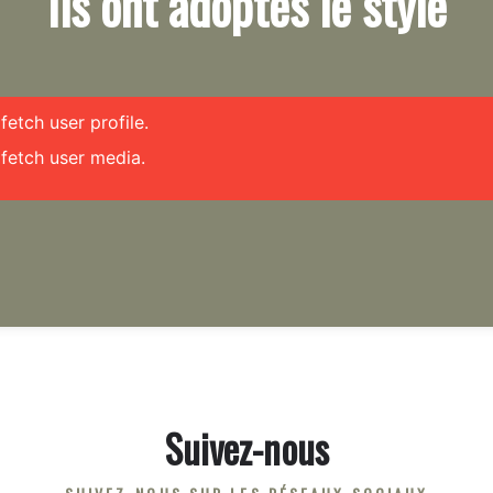
Ils ont adoptés le style
etch user profile.
fetch user media.
Suivez-nous