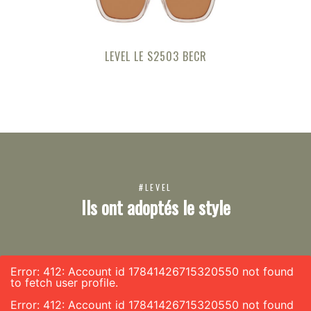
LEVEL LE S2503 BECR
#LEVEL
Ils ont adoptés le style
Error: 412: Account id 17841426715320550 not found
to fetch user profile.
Error: 412: Account id 17841426715320550 not found