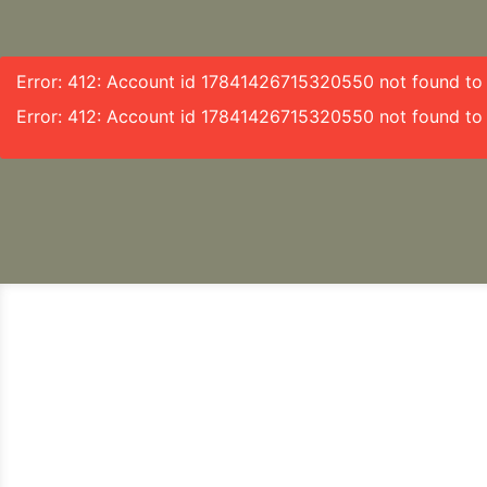
Error: 412: Account id 17841426715320550 not found to f
Error: 412: Account id 17841426715320550 not found to 