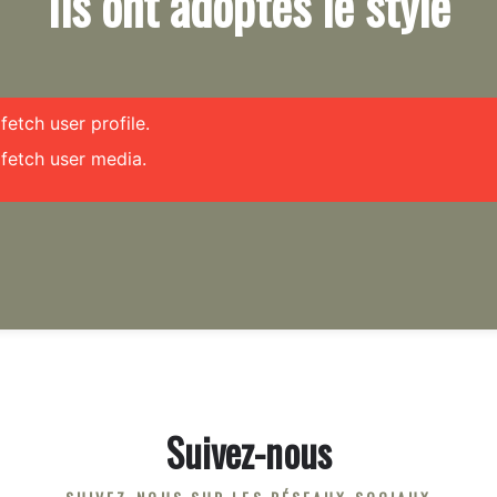
Ils ont adoptés le style
etch user profile.
fetch user media.
Suivez-nous