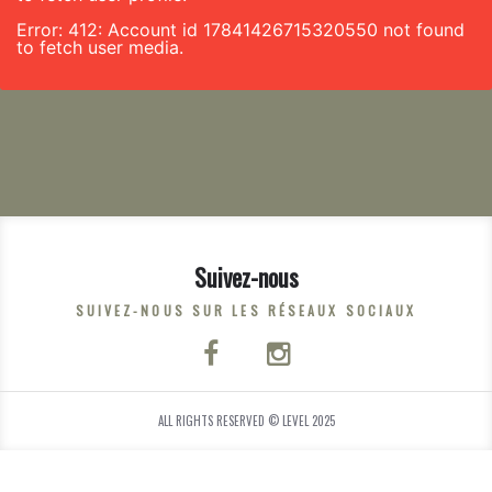
Error: 412: Account id 17841426715320550 not found
to fetch user media.
Suivez-nous
SUIVEZ-NOUS SUR LES RÉSEAUX SOCIAUX
ALL RIGHTS RESERVED © LEVEL 2025