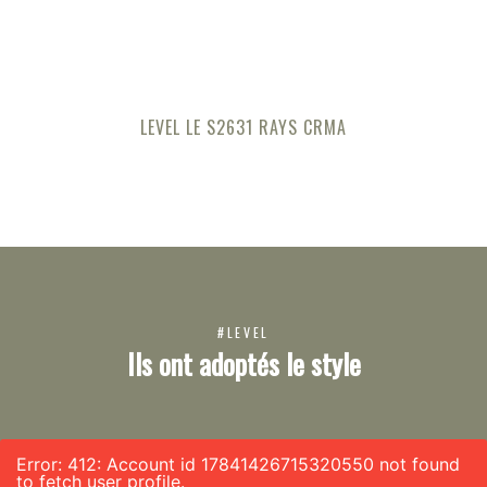
LEVEL LE S2631 RAYS CRMA
#LEVEL
Ils ont adoptés le style
Error: 412: Account id 17841426715320550 not found
to fetch user profile.